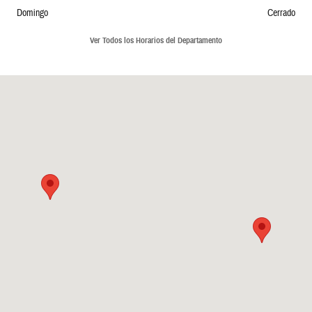
Domingo
Cerrado
Ver Todos los Horarios del Departamento
Visitanos en: 5239 South 4th Leavenworth, KS 66048