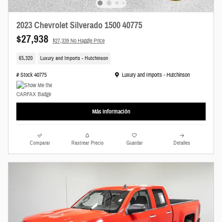
2023 Chevrolet Silverado 1500 40775
$27,938
$27,339 No Haggle Price
65,320
Luxury and Imports - Hutchinson
Ubicación: Luxury and Imports - Hutchinson
# Stock 40775
Luxury and Imports - Hutchinson
Más Información
Comparar
Rastrear Precio
Guardar
Detalles