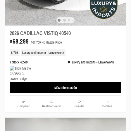
2026 CADILLAC VISTIQ 40540
$68,299
$67,700 No Haggle Price
6,749
Luxury and Imports - Leavenworth
Ubicación: Luxury and Imports - Leavenworth
# Stock 40540
Luxury and Imports - Leavenworth
Más Información
Comparar
Rastrear Precio
Guardar
Detalles