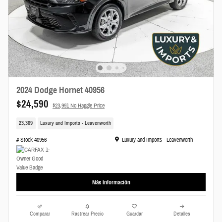
2024 Dodge Hornet 40956
$24,590
$23,991 No Haggle Price
23,369
Luxury and Imports - Leavenworth
Ubicación: Luxury and Imports - Leavenworth
# Stock 40956
Luxury and Imports - Leavenworth
Más Información
Comparar
Rastrear Precio
Guardar
Detalles