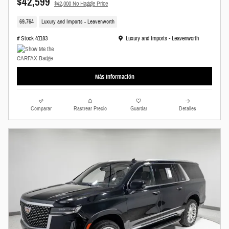
$42,599
$42,000 No Haggle Price
69,764
Luxury and Imports - Leavenworth
Ubicación: Luxury and Imports - Leavenworth
# Stock 41183
Luxury and Imports - Leavenworth
Más Información
Comparar
Rastrear Precio
Guardar
Detalles