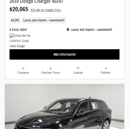
2019 Dodge Charger 40247
$20,065
$19,466 No Haggle Price
49,295
Luxury and Imports - Leavenworth
Ubicación: Luxury and Imports - Leavenworth
# Stock 40247
Luxury and Imports - Leavenworth
Más Información
Comparar
Rastrear Precio
Guardar
Detalles