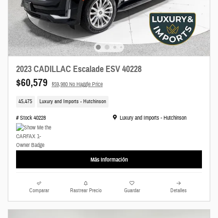
2023 CADILLAC Escalade ESV 40228
$60,579
$59,980 No Haggle Price
45,475
Luxury and Imports - Hutchinson
Ubicación: Luxury and Imports - Hutchinson
# Stock 40228
Luxury and Imports - Hutchinson
Más Información
Comparar
Rastrear Precio
Guardar
Detalles