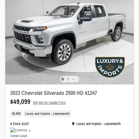
2023 Chevrolet Silverado 2500 HD 41247
$49,099
$48,500 No Haggle Price
39,858
Luxury and Imports - Leavenworth
Ubicación: Luxury and Imports - Leavenworth
# Stock 41247
Luxury and Imports - Leavenworth