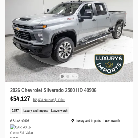
2026 Chevrolet Silverado 2500 HD 40906
$54,127
$53,528 No Haggle Price
4,557
Luxury and Imports - Leavenworth
Ubicación: Luxury and Imports - Leavenworth
# Stock 40906
Luxury and Imports - Leavenworth