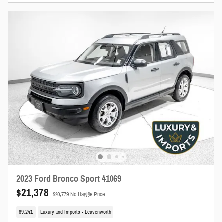
2023 Ford Bronco Sport 41069
$21,378
$20,779 No Haggle Price
69,241
Luxury and Imports - Leavenworth