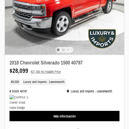
2018 Chevrolet Silverado 1500 40797
$28,099
$27,500 No Haggle Price
69,520
Luxury and Imports - Leavenworth
Ubicación: Luxury and Imports - Leavenworth
# Stock 40797
Luxury and Imports - Leavenworth
Más Información