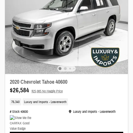
2020 Chevrolet Tahoe 40600
$26,584
$25,985 No Haggle Price
76,340
Luxury and Imports - Leavenworth
Ubicación: Luxury and Imports - Leavenworth
# Stock 40600
Luxury and Imports - Leavenworth