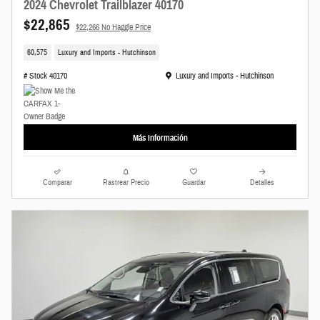
2024 Chevrolet Trailblazer 40170
$22,865
$22,266 No Haggle Price
60,575
Luxury and Imports - Hutchinson
Ubicación: Luxury and Imports - Hutchinson
# Stock 40170
Luxury and Imports - Hutchinson
Más Información
Comparar
Rastrear Precio
Guardar
Detalles