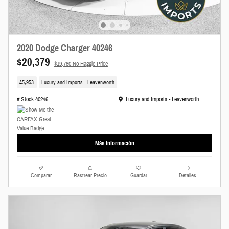
2020 Dodge Charger 40246
$20,379
$19,780 No Haggle Price
45,953
Luxury and Imports - Leavenworth
Ubicación: Luxury and Imports - Leavenworth
# Stock 40246
Luxury and Imports - Leavenworth
Más Información
Comparar
Rastrear Precio
Guardar
Detalles