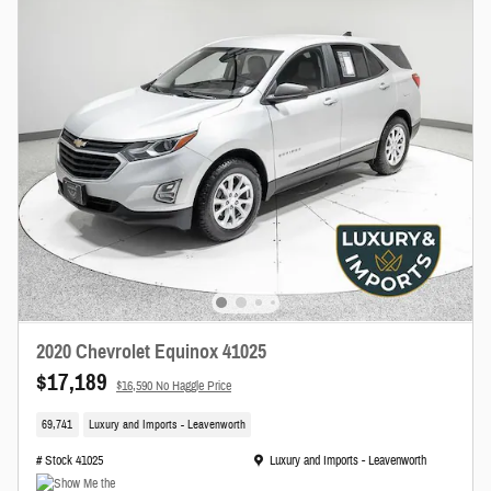
2020 Chevrolet Equinox 41025
$17,189
$16,590 No Haggle Price
69,741
Luxury and Imports - Leavenworth
Ubicación: Luxury and Imports - Leavenworth
# Stock 41025
Luxury and Imports - Leavenworth