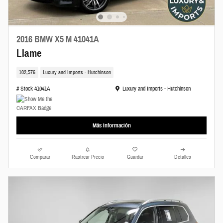
2016 BMW X5 M 41041A
Llame
102,576
Luxury and Imports - Hutchinson
Ubicación: Luxury and Imports - Hutchinson
# Stock 41041A
Luxury and Imports - Hutchinson
Más Información
Comparar
Rastrear Precio
Guardar
Detalles