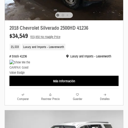
2018 Chevrolet Silverado 2500HD 41236
$34,549
$33,950 No Haggle Price
21,533
Luxury and Imports - Leavenworth
Ubicación: Luxury and Imports - Leavenworth
# Stock 41236
Luxury and Imports - Leavenworth
Más Información
Comparar
Rastrear Precio
Guardar
Detalles