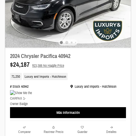
2024 Chrysler Pacifica 40942
$24,187
$23,588 No Haggle Price
71,250
Luxury and Imports - Hutchinson
Ubicación: Luxury and Imports - Hutchinson
# Stock 40942
Luxury and Imports - Hutchinson
Más Información
Comparar
Rastrear Precio
Guardar
Detalles