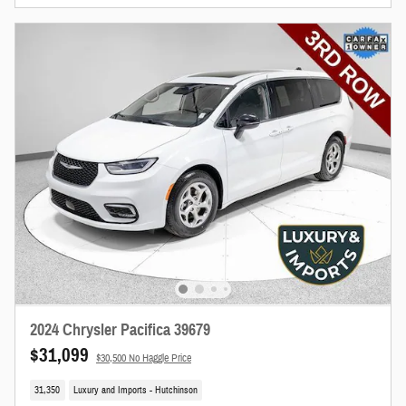
2024 Chrysler Pacifica 39679
$31,099
$30,500 No Haggle Price
31,350
Luxury and Imports - Hutchinson