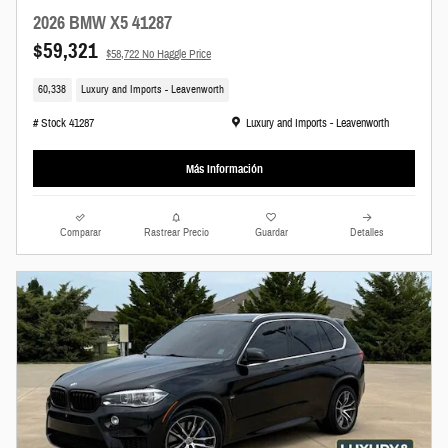
2026 BMW X5 41287
$59,321
$58,722 No Haggle Price
60,338
Luxury and Imports - Leavenworth
Ubicación: Luxury and Imports - Leavenworth
# Stock 41287
Luxury and Imports - Leavenworth
Más Información
Comparar
Rastrear Precio
Guardar
Detalles