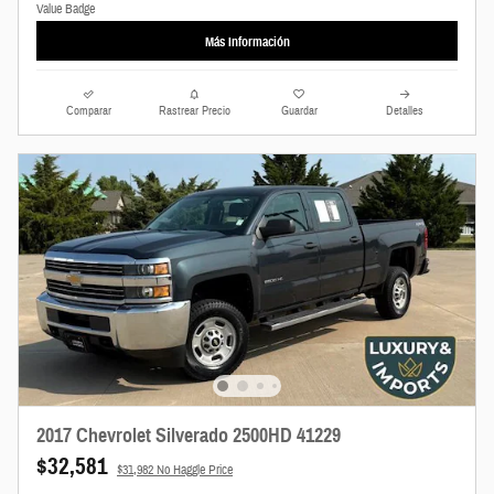
Más Información
Comparar
Rastrear Precio
Guardar
Detalles
2017 Chevrolet Silverado 2500HD 41229
$32,581
$31,982 No Haggle Price